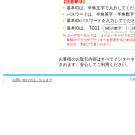
【注意事項】
・
基本IDは、半角文字で入力してくだ
・
パスワードは、半角英字・半角数字
・
基本ID/パスワードを入力してくだ
T011 -
-
基本IDは、
・
※
ユーザポータルでは、 よりよいサービスをご提
客様がブラウザでクッキーを拒否するための
すので、予めご了承ください。
お客様のお取引内容はすべてインターネット標準の
されます。安心してご利用ください。
お問い合わせはこちらまで